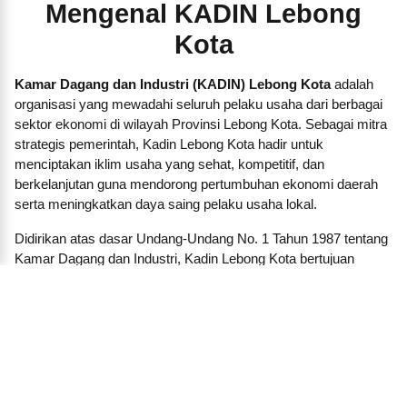
Mengenal KADIN Lebong
Kota
Kamar Dagang dan Industri (KADIN) Lebong Kota
adalah
organisasi yang mewadahi seluruh pelaku usaha dari berbagai
sektor ekonomi di wilayah Provinsi Lebong Kota. Sebagai mitra
strategis pemerintah, Kadin Lebong Kota hadir untuk
menciptakan iklim usaha yang sehat, kompetitif, dan
berkelanjutan guna mendorong pertumbuhan ekonomi daerah
serta meningkatkan daya saing pelaku usaha lokal.
Didirikan atas dasar Undang-Undang No. 1 Tahun 1987 tentang
Kamar Dagang dan Industri, Kadin Lebong Kota bertujuan
menjadi garda terdepan dalam memperjuangkan kepentingan
dunia usaha, baik besar, menengah, kecil, maupun koperasi.
Kami membangun jaringan dan kemitraan strategis antara
pengusaha dengan pemerintah daerah, lembaga pendidikan,
lembaga keuangan, investor, dan pelaku ekonomi lainnya.
Dalam menjalankan fungsinya, KADIN Lebong Kota aktif